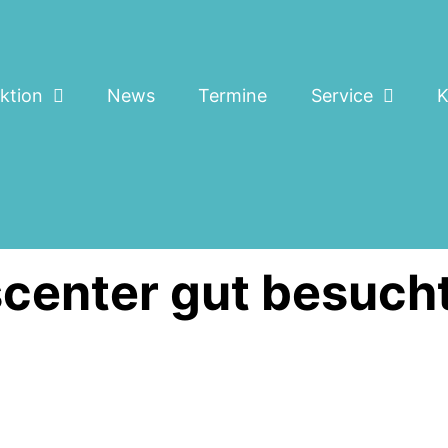
ktion
News
Termine
Service
K
scenter gut besuch