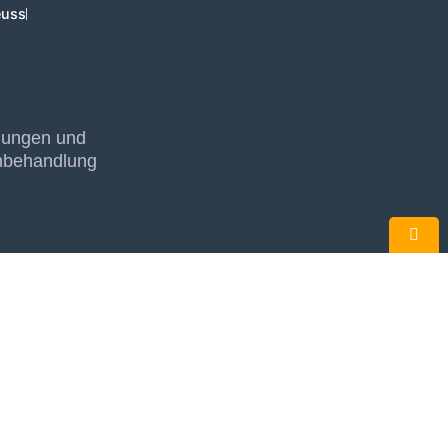
euss
hnungen und
chbehandlung