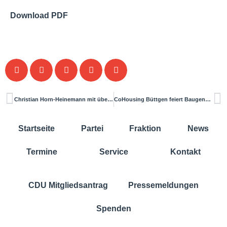
Download PDF
Christian Horn-Heinemann mit überwältigender Mehrheit zum CDU-Bürgermeisterkandidaten für Kaarst gewählt
CoHousing Büttgen feiert Baugenehmigung – Einblick in zukunftsweisendes Wohnprojekt
Startseite
Partei
Fraktion
News
Termine
Service
Kontakt
CDU Mitgliedsantrag
Pressemeldungen
Spenden