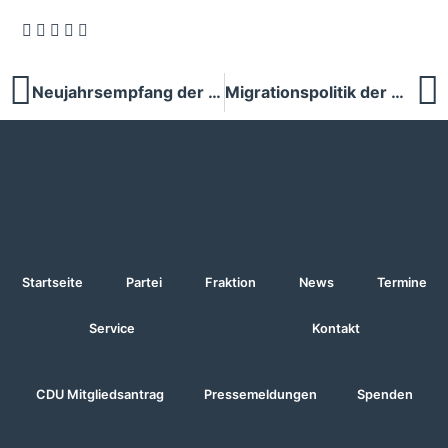
Neujahrsempfang der CDU NRW – umgeben von politischer Prominenz
Migrationspolitik der Mitte – machen wir es gemeinsam möglich?
Startseite
Partei
Fraktion
News
Termine
Service
Kontakt
CDU Mitgliedsantrag
Pressemeldungen
Spenden