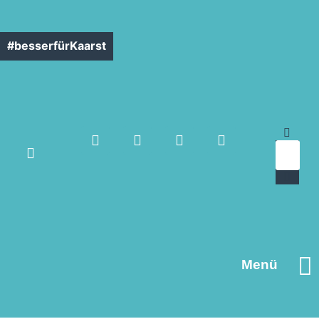
#besserfürKaarst
Menü